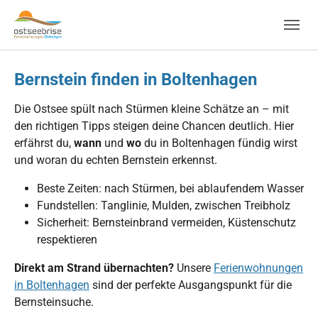
Skip to main navigation
Zum Hauptinhalt springen
Skip to page footer
Bernstein finden in Boltenhagen
Die Ostsee spült nach Stürmen kleine Schätze an – mit
den richtigen Tipps steigen deine Chancen deutlich. Hier
erfährst du,
wann
und
wo
du in Boltenhagen fündig wirst
und woran du echten Bernstein erkennst.
Beste Zeiten: nach Stürmen, bei ablaufendem Wasser
Fundstellen: Tanglinie, Mulden, zwischen Treibholz
Sicherheit: Bernsteinbrand vermeiden, Küstenschutz
respektieren
Direkt am Strand übernachten?
Unsere
Ferienwohnungen
in Boltenhagen
sind der perfekte Ausgangspunkt für die
Bernsteinsuche.