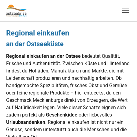
Skip to main navigation
Zum Hauptinhalt springen
Skip to page footer
Regional einkaufen
an der Ostseeküste
Regional einkaufen an der Ostsee
bedeutet Qualität,
Frische und Authentizität. Zwischen Küste und Hinterland
findest du Hofläden, Manufakturen und Märkte, die mit
Leidenschaft produzieren und nachhaltig arbeiten. Ob
handgemachte Spezialitäten, frisches Obst und Gemüse
oder feine regionale Produkte – hier entdeckst du den
Geschmack Mecklenburgs direkt von Erzeugern, die Wert
auf Natürlichkeit legen. Viele dieser Schätze eignen sich
zudem perfekt als
Geschenkidee
oder liebevolles
Urlaubsandenken
. Regional einkaufen ist nicht nur ein
Genuss, sondern unterstützt auch die Menschen und die
Vielfalt vor Ort.