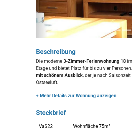
ereich
Esstisch
Küche
Schafzimmer
Sofa
Badezimmer
Beschreibung
Die moderne
3-Zimmer-Ferienwohnung 18
im
Etage und bietet Platz für bis zu vier Person
mit schönem Ausblick
, der je nach Saisonzeit
Ostseeluft.
+ Mehr Details zur Wohnung anzeigen
Steckbrief
VaS22
Wohnfläche 75m²