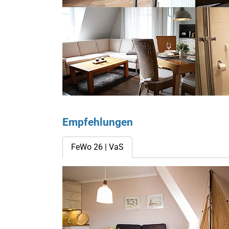
Show larger version for:
Show larg
Empfehlungen
FeWo 26 | VaS