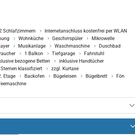
 2 Schlafzimmern
Internetanschluss kostenfrei per WLAN
nung
Wohnküche
Geschirrspüler
Mikrowelle
layer
Musikanlage
Waschmaschine
Duschbad
raucher
1 Balkon
Tiefgarage
Fahrstuhl
klusive bezogene Betten
inklusive Handtücher
 Sternen klassifiziert
zzgl. Kurtaxe
2. Etage
Backofen
Bügeleisen
Bügelbrett
Fön
feemaschine