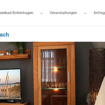
seebad Boltenhagen
Veranstaltungen
Anfrag
for "Ferienwohnungen"
Submenu for "Ostseebad Boltenhagen"
Submenu for
bach