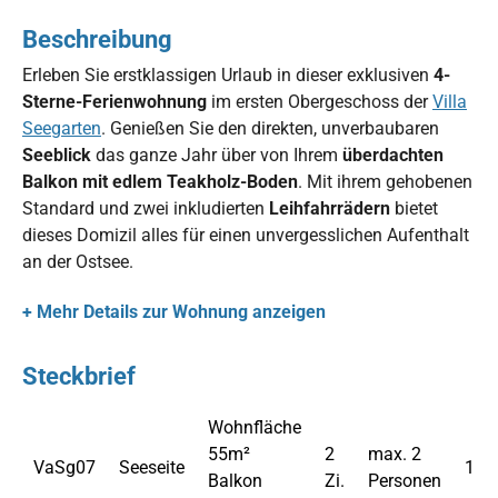
Beschreibung
Erleben Sie erstklassigen Urlaub in dieser exklusiven
4-
Sterne-Ferienwohnung
im ersten Obergeschoss der
Villa
Seegarten
. Genießen Sie den direkten, unverbaubaren
Seeblick
das ganze Jahr über von Ihrem
überdachten
Balkon mit edlem Teakholz-Boden
. Mit ihrem gehobenen
Standard und zwei inkludierten
Leihfahrrädern
bietet
dieses Domizil alles für einen unvergesslichen Aufenthalt
an der Ostsee.
+ Mehr Details zur Wohnung anzeigen
Steckbrief
Wohnfläche
55m²
2
max. 2
VaSg07
Seeseite
1.O
Balkon
Zi.
Personen