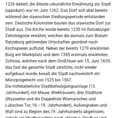
1226 datiert, die älteste urkundliche Erwähnung als Stadt
(oppidum) war im Jahr 1262. Das Dorf soll aber bereits
während der slawischen Siedlungsperiode entstanden
sein. Deutsche Kolonisten bauten das slawische Dorf zur
Stadt aus. Die Kirche wurde bereits 1230 im Ratzeburger
Zehntregister erwähnt, welches die damals zum Bistum
Ratzeburg gehörenden Ortschaften geordnet nach
Kirchspielen auflistet. Neben der bereits 1279 erwähnten
Burg am Marktplatz und dem 1345 erstmals erwähnten
Schloss, welches nach dem Großfeuer am 15. Juni 1659,
das fast die gesamte Stadt zerstörte, nicht wieder
aufgebaut wurde, besaß die Stadt nachweislich ein
Münzprägerecht von 1525 bis 1567.
Die mittelalterliche Stadtbefestigungsanlage (13.
Jahrhundert) mit Mauer, Wiekhäusern, drei Stadttore
(Wassertor und die Doppeltore Wismarsches und
Lübsches Tor, 18.–19. Jahrhundert), Außengraben und
Wall sind zu Beginn des 19. Jahrhunderts abgerissen,
jedoch am Stadtgrundriss noch ablesbar. Die Burg und