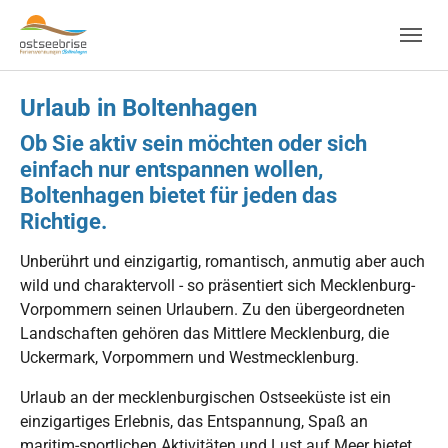
Skip to main navigation
Zum Hauptinhalt springen
Skip to page footer
Urlaub in Boltenhagen
Ob Sie aktiv sein möchten oder sich
einfach nur entspannen wollen,
Boltenhagen bietet für jeden das
Richtige.
Unberührt und einzigartig, romantisch, anmutig aber auch
wild und charaktervoll - so präsentiert sich Mecklenburg-
Vorpommern seinen Urlaubern. Zu den übergeordneten
Landschaften gehören das Mittlere Mecklenburg, die
Uckermark, Vorpommern und Westmecklenburg.
Urlaub an der mecklenburgischen Ostseeküste ist ein
einzigartiges Erlebnis, das Entspannung, Spaß an
maritim-sportlichen Aktivitäten und Lust auf Meer bietet.