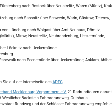
ürstenberg nach Rostock über Neustrelitz, Waren (Müritz), Kra
eburg nach Sassnitz über Schwerin, Warin, Güstrow, Teterow,
 von Lüneburg nach Wolgast über Amt Neuhaus, Dömitz,
 (Müritz), Mirow, Neustrelitz, Neubrandenburg, Ueckermünde,
über Löcknitz nach Ueckermünde
zenburg
 Pasewalk nach Peenemünde über Ueckermünde, Anklam, Ahlbe
Sie auf der Internetseite des
ADFC
.
erband Mecklenburg-Vorpommern e.V.
21 Radrundtouren darunt
d Westlicher Backstein-Fahrradrundweg, Gutshaus-
enzstadt-Rundweg und der Schlösser-Fahrradrundweg empfohle