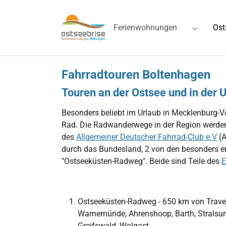
Skip to main navigation
Zum Hauptinhalt springen
Skip to page footer
Ferienwohnungen
Ost
Submenu 
Fahrradtouren Boltenhagen
Touren an der Ostsee und in de
Besonders beliebt im Urlaub in Mecklenburg
Rad. Die Radwanderwege in der Region werden 
des
Allgemeiner Deutscher Fahrrad-Club e.V
(A
durch das Bundesland, 2 von den besonders e
"Ostseeküsten-Radweg". Beide sind Teile des
E
Ostseeküsten-Radweg - 650 km von Trav
Warnemünde, Ahrenshoop, Barth, Stralsund,
Greifswald, Wolgast