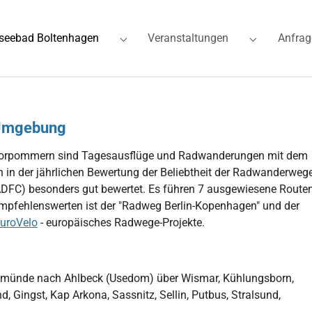
seebad Boltenhagen
Veranstaltungen
Anfrag
for "Ferienwohnungen"
Submenu for "Ostseebad Boltenhagen"
Submenu for
r Umgebung
-Vorpommern sind Tagesausflüge und Radwanderungen mit dem
in der jährlichen Bewertung der Beliebtheit der Radwanderweg
DFC) besonders gut bewertet. Es führen 7 ausgewiesene Route
mpfehlenswerten ist der "Radweg Berlin-Kopenhagen" und der
uroVelo
- europäisches Radwege-Projekte.
emünde nach Ahlbeck (Usedom) über Wismar, Kühlungsborn,
 Gingst, Kap Arkona, Sassnitz, Sellin, Putbus, Stralsund,