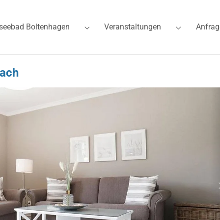
seebad Boltenhagen
Veranstaltungen
Anfrag
for "Ferienwohnungen"
Submenu for "Ostseebad Boltenhagen"
Submenu for
bach