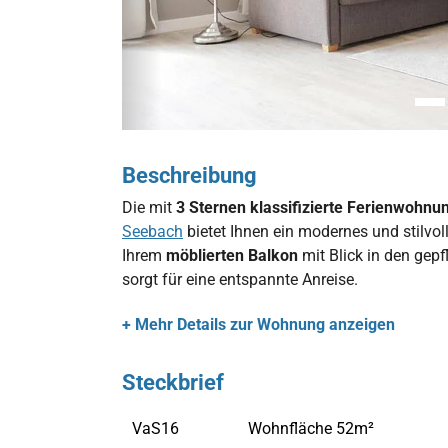
er
fzimmer
Badezimmer
Balkon
Küche
Beschreibung
Die mit
3 Sternen klassifizierte Ferienwohnu
Seebach
bietet Ihnen ein modernes und stilvol
Ihrem
möblierten Balkon
mit Blick in den gepf
sorgt für eine entspannte Anreise.
+ Mehr Details zur Wohnung anzeigen
Steckbrief
VaS16
Wohnfläche 52m²