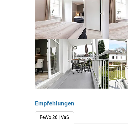
Show larger version for:
Show larg
Empfehlungen
FeWo 26 | VaS