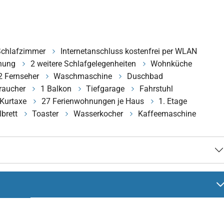
Schlafzimmer
Internetanschluss kostenfrei per WLAN
nung
2 weitere Schlafgelegenheiten
Wohnküche
2 Fernseher
Waschmaschine
Duschbad
raucher
1 Balkon
Tiefgarage
Fahrstuhl
 Kurtaxe
27 Ferienwohnungen je Haus
1. Etage
brett
Toaster
Wasserkocher
Kaffeemaschine