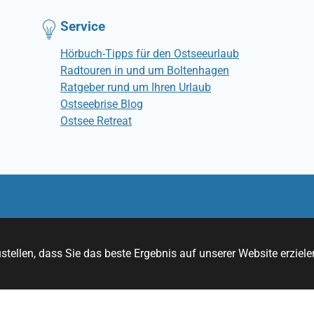
Service
Hörbuch-Tipps für den Ostseeurlaub
Radtouren in und um Boltenhagen
Ratgeber rund um Ihren Urlaub
Ostseebrise Blog
Ostsee Retreat
© Ostseebrise Ferienwohnungen
tellen, dass Sie das beste Ergebnis auf unserer Website erziele
RSS
YouTube
Instagram
Facebook