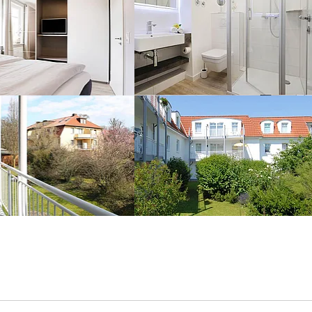
er version for:
Show larger version for: