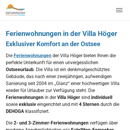
Skip to main navigation
Zum Hauptinhalt springen
Skip to page footer
Ferienwohnungen in der Villa Höger
Exklusiver Komfort an der Ostsee
Die
Ferienwohnungen
der Villa Höger bieten Ihnen die
perfekte Unterkunft für einen unvergesslichen
Ostseeurlaub
. Die Villa ist ein denkmalgeschütztes
Gebäude, das nach einer zweijährigen, aufwendigen
Sanierung seit 2004 im „Glanz“ einer hochwertigen Villa
wieder für Urlauber zur Verfügung steht. Die
Ferienwohnungen
in der
Villa Höger
sind
individuell
sowie
exklusiv
eingerichtet und mit
4 Sternen
durch die
DEHOGA
klassifiziert.
Die
2- und 3-Zimmer-Ferienwohnungen
verfügen über
moderne Annehmlichkeiten wie
Satelliten-Fernseher
,