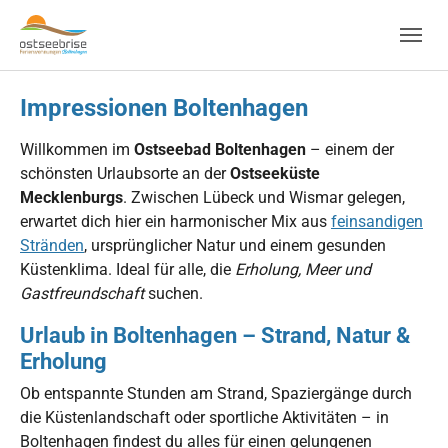
Skip to main navigation
Zum Hauptinhalt springen
Skip to page footer
Impressionen Boltenhagen
Willkommen im
Ostseebad Boltenhagen
– einem der
schönsten Urlaubsorte an der
Ostseeküste
Mecklenburgs
. Zwischen Lübeck und Wismar gelegen,
erwartet dich hier ein harmonischer Mix aus
feinsandigen
Stränden
, ursprünglicher Natur und einem gesunden
Küstenklima. Ideal für alle, die
Erholung, Meer und
Gastfreundschaft
suchen.
Urlaub in Boltenhagen – Strand, Natur &
Erholung
Ob entspannte Stunden am Strand, Spaziergänge durch
die Küstenlandschaft oder sportliche Aktivitäten – in
Boltenhagen findest du alles für einen gelungenen