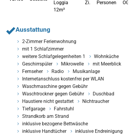
Loggia
Zi.
Personen
OG
12m²
Ausstattung
2-Zimmer Ferienwohnung
mit 1 Schlafzimmer
weitere Schlafgelegenheiten 1
Wohnküche
Geschirrspüler
Mikrowelle
mit Meerblick
Fernseher
Radio
Musikanlage
Internetanschluss kostenfrei per WLAN
Waschmaschine gegen Gebühr
Waschtrockner gegen Gebühr
Duschbad
Haustiere nicht gestattet
Nichtraucher
Tiefgarage
Fahrstuhl
Strandkorb am Strand
inklusive bezogene Bettwäsche
inklusive Handtücher
inklusive Endreinigung