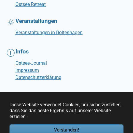
Ostsee Retreat
Veranstaltungen
Veranstaltungen in Boltenhagen
Infos
Ostsee-Journal
Impressum
Datenschutzerklärung
Diese Website verwendet Cookies, um sicherzustellen,
dass Sie das beste Ergebnis auf unserer Website
erzielen.
© Ostseebrise Ferienwohnungen
Verstanden!