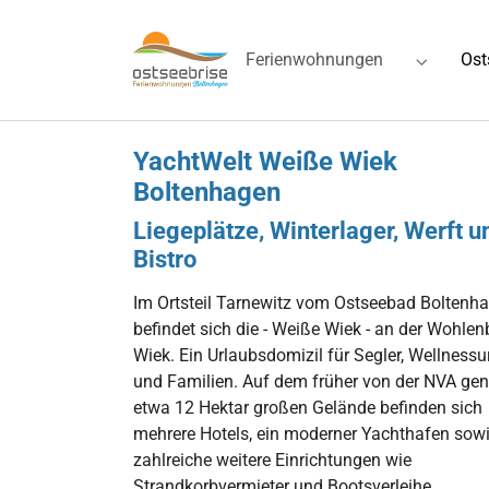
Skip to main navigation
Zum Hauptinhalt springen
Skip to page footer
Ferienwohnungen
Ost
Submenu 
YachtWelt Weiße Wiek
Boltenhagen
Liegeplätze, Winterlager, Werft u
Bistro
Im Ortsteil Tarnewitz vom Ostseebad Boltenh
befindet sich die - Weiße Wiek - an der Wohlen
Wiek. Ein Urlaubsdomizil für Segler, Wellnessu
und Familien. Auf dem früher von der NVA gen
etwa 12 Hektar großen Gelände befinden sich
mehrere Hotels, ein moderner Yachthafen sow
zahlreiche weitere Einrichtungen wie
Strandkorbvermieter und Bootsverleihe.