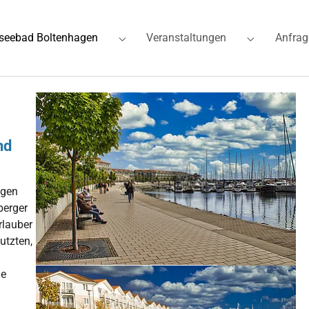
seebad Boltenhagen
Veranstaltungen
Anfrag
for "Ferienwohnungen"
Submenu for "Ostseebad Boltenhagen"
Submenu for
Show larger version for:
nd
agen
berger
rlauber
utzten,
Show larger version for:
ie