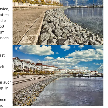
vice,
haften
 die
350
60m.
 noch
Show larger version for:
nn
ast.
elt
er auch
t. In
inen
und