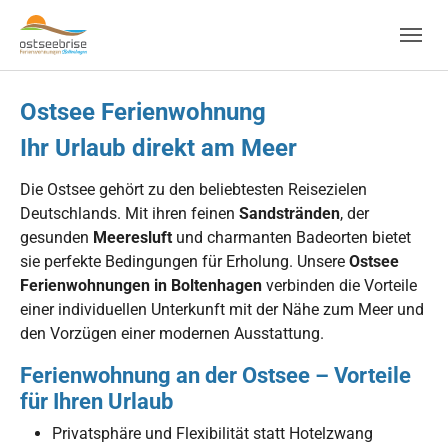
Skip to main navigation
Zum Hauptinhalt springen
Skip to page footer
Ostsee Ferienwohnung
Ihr Urlaub direkt am Meer
Die Ostsee gehört zu den beliebtesten Reisezielen
Deutschlands. Mit ihren feinen
Sandstränden
, der
gesunden
Meeresluft
und charmanten Badeorten bietet
sie perfekte Bedingungen für Erholung. Unsere
Ostsee
Ferienwohnungen in Boltenhagen
verbinden die Vorteile
einer individuellen Unterkunft mit der Nähe zum Meer und
den Vorzügen einer modernen Ausstattung.
Ferienwohnung an der Ostsee – Vorteile
für Ihren Urlaub
Privatsphäre und Flexibilität statt Hotelzwang