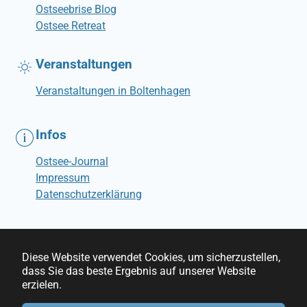
Ostseebrise Blog
Ostsee Retreat
Veranstaltungen
Veranstaltungen in Boltenhagen
Infos
Ostsee-Journal
Impressum
Datenschutzerklärung
Diese Website verwendet Cookies, um sicherzustellen,
dass Sie das beste Ergebnis auf unserer Website
© Ostseebrise Ferienwohnungen
erzielen.