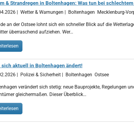
rm & Strandregen in Boltenhagen: Was tun bei schlechtem 
04.2026
|
Wetter & Warnungen
|
Boltenhagen
Mecklenburg-Vo
de an der Ostsee lohnt sich ein schneller Blick auf die Wetterl
tter überraschend aufziehen. Wer…
iterlesen
sich aktuell in Boltenhagen ändert!
02.2026
|
Polizei & Sicherheit
|
Boltenhagen
Ostsee
enhagen verändert sich stetig: neue Bauprojekte, Regelungen u
ntümer gleichermaßen. Dieser Überblick…
iterlesen