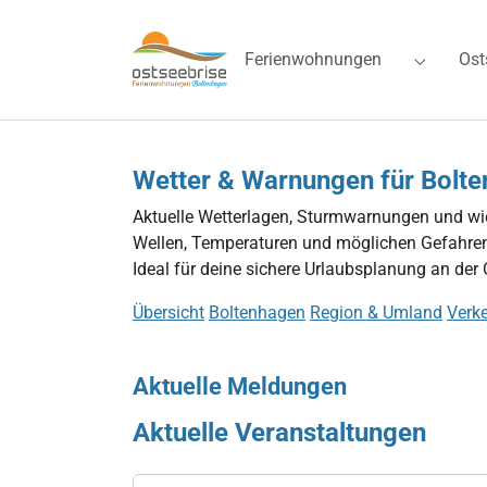
Skip to main navigation
Zum Hauptinhalt springen
Skip to page footer
Ferienwohnungen
Ost
Submenu 
Wetter & Warnungen für Bolt
Aktuelle Wetterlagen, Sturmwarnungen und wich
Wellen, Temperaturen und möglichen Gefahren
Ideal für deine sichere Urlaubsplanung an der 
Übersicht
Boltenhagen
Region & Umland
Verke
Aktuelle Meldungen
Aktuelle Veranstaltungen