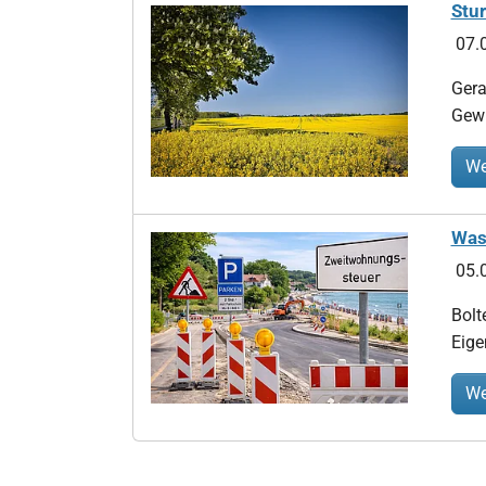
Stu
07.
Gera
Gewi
We
Was 
05.
Bolt
Eige
We