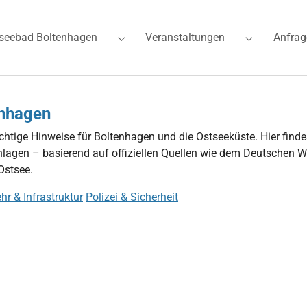
seebad Boltenhagen
Veranstaltungen
Anfrag
for "Ferienwohnungen"
Submenu for "Ostseebad Boltenhagen"
Submenu for
enhagen
tige Hinweise für Boltenhagen und die Ostseeküste. Hier findes
lagen – basierend auf offiziellen Quellen wie dem Deutschen W
Ostsee.
hr & Infrastruktur
Polizei & Sicherheit