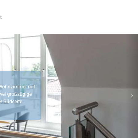
e
 "Veranstaltungen"
n Wohnzimmer mit
wei großzügige
We
r Südseite.