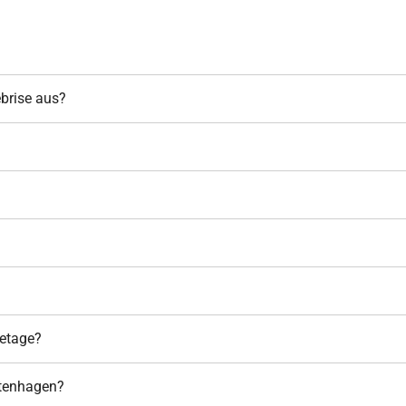
brise aus?
setage?
ltenhagen?