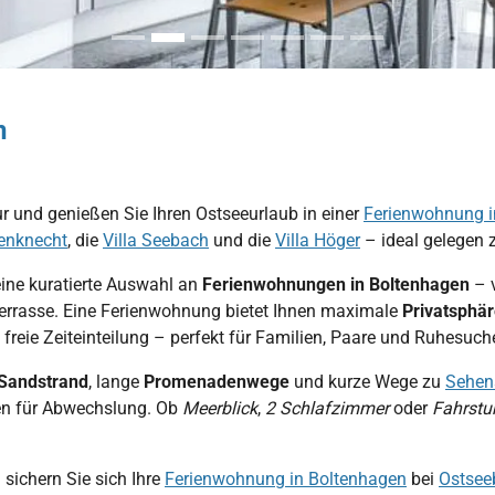
n
r und genießen Sie Ihren Ostseeurlaub in einer
Ferienwohnung i
enknecht
, die
Villa Seebach
und die
Villa Höger
– ideal gelegen 
eine kuratierte Auswahl an
Ferienwohnungen in Boltenhagen
– v
errasse. Eine Ferienwohnung bietet Ihnen maximale
Privatsphäre
 freie Zeiteinteilung – perfekt für Familien, Paare und Ruhesuch
 Sandstrand
, lange
Promenadenwege
und kurze Wege zu
Sehen
en für Abwechslung. Ob
Meerblick
,
2 Schlafzimmer
oder
Fahrstu
 sichern Sie sich Ihre
Ferienwohnung in Boltenhagen
bei
Ostsee