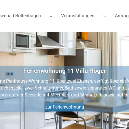
seebad Boltenhagen
Veranstaltungen
Anfrag
for "Ferienwohnungen"
Submenu for "Ostseebad Boltenhagen"
Submenu for
Ferienwohnung 11 Villa Höger
ene Penthouse-Wohnung 11, über zwei Ebenen, verfügt über ei
Küchenzeile, zwei Schlafzimmer, Bad sowie separates WC und z
sen auf der Seeseite mit Meerblick und Strandkorb sowie auf de
zur Ferienwohnung