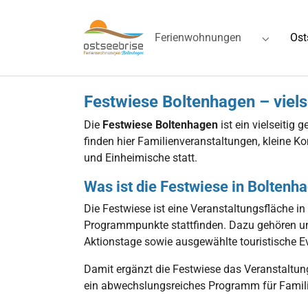
Skip to main navigation
Zum Hauptinhalt springen
Skip to page footer
Ferienwohnungen
Ost
Submenu 
Festwiese Boltenhagen – viels
Die
Festwiese Boltenhagen
ist ein vielseitig 
finden hier Familienveranstaltungen, kleine Ko
und Einheimische statt.
Was ist die Festwiese in Boltenh
Die Festwiese ist eine Veranstaltungsfläche i
Programmpunkte stattfinden. Dazu gehören unt
Aktionstage sowie ausgewählte touristische E
Damit ergänzt die Festwiese das Veranstaltun
ein abwechslungsreiches Programm für Famili