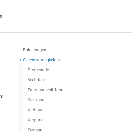
e
 "Veranstaltungen"
Boltenhagen
Sehenswürdigkeiten
Promenade
Seebrücke
Fahrgastschifffahrt
re
Steilküste
Kurhaus
n
Kurpark
Festsaal