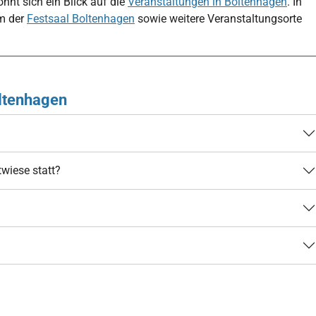
ohnt sich ein Blick auf die
Veranstaltungen in Boltenhagen
. In
em der
Festsaal Boltenhagen
sowie weitere Veranstaltungsorte
oltenhagen
wiese statt?