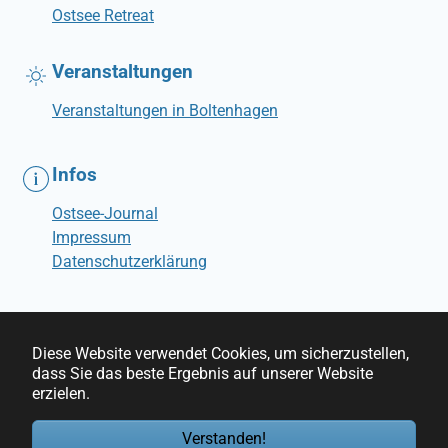
Ostsee Retreat
Veranstaltungen
Veranstaltungen in Boltenhagen
Infos
Ostsee-Journal
Impressum
Datenschutzerklärung
Diese Website verwendet Cookies, um sicherzustellen,
dass Sie das beste Ergebnis auf unserer Website
© Ostseebrise Ferienwohnungen
erzielen.
Verstanden!