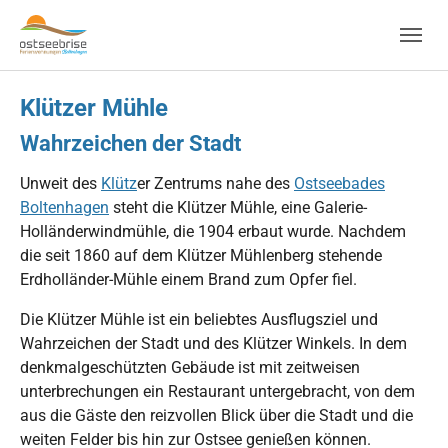
Skip to main navigation
Zum Hauptinhalt springen
Skip to page footer
Klützer Mühle
Wahrzeichen der Stadt
Unweit des
Klütz
er Zentrums nahe des
Ostseebades
Boltenhagen
steht die Klützer Mühle, eine Galerie-
Holländerwindmühle, die 1904 erbaut wurde. Nachdem
die seit 1860 auf dem Klützer Mühlenberg stehende
Erdholländer-Mühle einem Brand zum Opfer fiel.
Die Klützer Mühle ist ein beliebtes Ausflugsziel und
Wahrzeichen der Stadt und des Klützer Winkels. In dem
denkmalgeschützten Gebäude ist mit zeitweisen
unterbrechungen ein Restaurant untergebracht, von dem
aus die Gäste den reizvollen Blick über die Stadt und die
weiten Felder bis hin zur Ostsee genießen können.