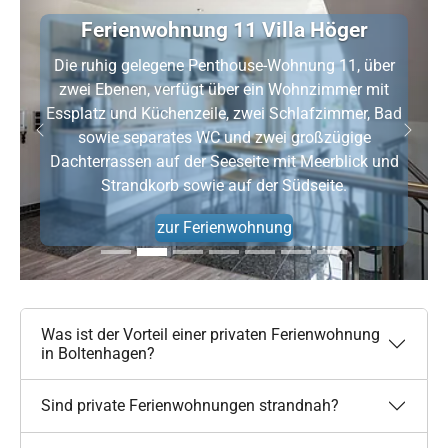
Ferienwohnung 11 Villa Höger
Die ruhig gelegene Penthouse-Wohnung 11, über
zwei Ebenen, verfügt über ein Wohnzimmer mit
Essplatz und Küchenzeile, zwei Schlafzimmer, Bad
sowie separates WC und zwei großzügige
Zurück
Weite
Dachterrassen auf der Seeseite mit Meerblick und
Strandkorb sowie auf der Südseite.
zur Ferienwohnung
Was ist der Vorteil einer privaten Ferienwohnung
in Boltenhagen?
Sind private Ferienwohnungen strandnah?