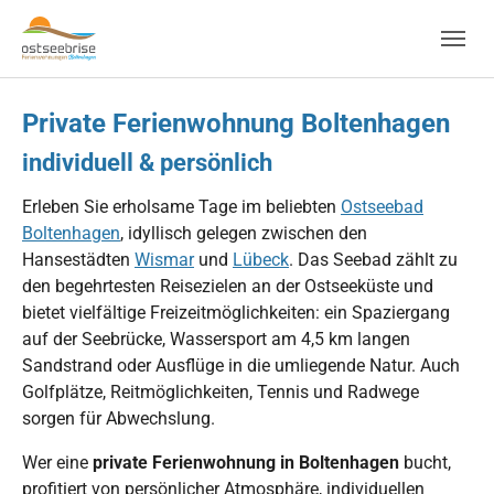
Skip to main navigation
Zum Hauptinhalt springen
Skip to page footer
Private Ferienwohnung Boltenhagen
individuell & persönlich
Erleben Sie erholsame Tage im beliebten
Ostseebad
Boltenhagen
, idyllisch gelegen zwischen den
Hansestädten
Wismar
und
Lübeck
. Das Seebad zählt zu
den begehrtesten Reisezielen an der Ostseeküste und
bietet vielfältige Freizeitmöglichkeiten: ein Spaziergang
auf der Seebrücke, Wassersport am 4,5 km langen
Sandstrand oder Ausflüge in die umliegende Natur. Auch
Golfplätze, Reitmöglichkeiten, Tennis und Radwege
sorgen für Abwechslung.
Wer eine
private Ferienwohnung in Boltenhagen
bucht,
profitiert von persönlicher Atmosphäre, individuellen