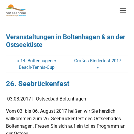
Skip to main navigation
Zum Hauptinhalt springen
Skip to page footer
Veranstaltungen in Boltenhagen & an der
Ostseeküste
« 14. Boltenhagener
Großes Kinderfest 2017
Beach-Tennis-Cup
»
26. Seebrückenfest
03.08.2017
|
Ostseebad Boltenhagen
Vom 03. bis 06. August 2017 heißen wir Sie herzlich
willkommen zum 26. Seebrückenfest des Ostseebades
Boltenhagen. Freuen Sie sich auf ein tolles Programm an
der Ostsee.