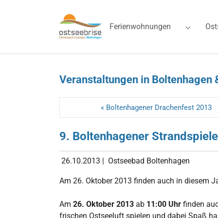
Skip to main navigation
Zum Hauptinhalt springen
Skip to page footer
Ferienwohnungen
Ost
Submenu 
Veranstaltungen in Boltenhagen 
« Boltenhagener Drachenfest 2013
9. Boltenhagener Strandspiele
26.10.2013
|
Ostseebad Boltenhagen
Am 26. Oktober 2013 finden auch in diesem Ja
Am
26. Oktober 2013
ab
11:00 Uhr
finden auc
frischen Ostseeluft spielen und dabei Spaß ha