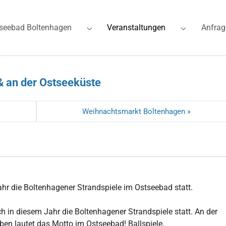
(current)
seebad Boltenhagen
Veranstaltungen
Anfrag
for "Ferienwohnungen"
Submenu for "Ostseebad Boltenhagen"
Submenu for
& an der Ostseeküste
Weihnachtsmarkt Boltenhagen »
hr die Boltenhagener Strandspiele im Ostseebad statt.
h in diesem Jahr die Boltenhagener Strandspiele statt. An der
ben lautet das Motto im Ostseebad! Ballspiele,