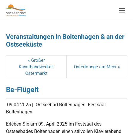
Skip to main navigation
Zum Hauptinhalt springen
Skip to page footer
Veranstaltungen in Boltenhagen & an der
Ostseeküste
« Großer
Kunsthandwerker-
Osterlounge am Meer »
Ostermarkt
Be-Flügelt
09.04.2025
|
Ostseebad Boltenhagen
Festsaal
Boltenhagen
Erleben Sie am 09. April 2025 im Festsaal des
Ostseebades Boltenhagen einen stilvollen Klavierabend