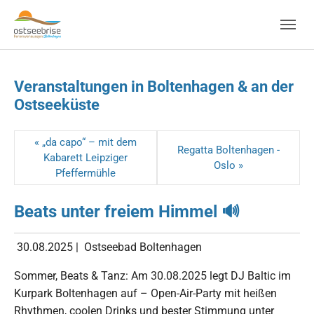
Skip to main navigation
Zum Hauptinhalt springen
Skip to page footer
Veranstaltungen in Boltenhagen & an der
Ostseeküste
« „da capo“ – mit dem
Regatta Boltenhagen -
Kabarett Leipziger
Oslo »
Pfeffermühle
Beats unter freiem Himmel 🔊
30.08.2025
|
Ostseebad Boltenhagen
Sommer, Beats & Tanz: Am 30.08.2025 legt DJ Baltic im
Kurpark Boltenhagen auf – Open-Air-Party mit heißen
Rhythmen, coolen Drinks und bester Stimmung unter