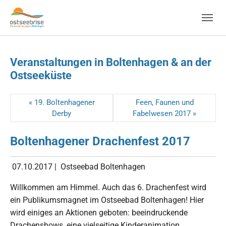
Skip to main navigation
Zum Hauptinhalt springen
Skip to page footer
Veranstaltungen in Boltenhagen & an der
Ostseeküste
« 19. Boltenhagener
Feen, Faunen und
Derby
Fabelwesen 2017 »
Boltenhagener Drachenfest 2017
07.10.2017
|
Ostseebad Boltenhagen
Willkommen am Himmel. Auch das 6. Drachenfest wird
ein Publikumsmagnet im Ostseebad Boltenhagen! Hier
wird einiges an Aktionen geboten: beeindruckende
Drachenshows, eine vielseitige Kinderanimation,