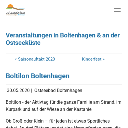
Skip to main navigation
Zum Hauptinhalt springen
Skip to page footer
Veranstaltungen in Boltenhagen & an der
Ostseeküste
« Saisonauftakt 2020
Kinderfest »
Boltilon Boltenhagen
30.05.2020
|
Ostseebad Boltenhagen
Boltilon - der Aktivtag für die ganze Familie am Strand, im
Kurpark und auf der Wiese an der Kastanie
Ob Groß oder Klein – für jeden ist etwas Sportliches