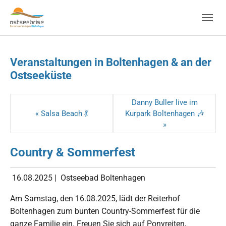
Skip to main navigation
Zum Hauptinhalt springen
Skip to page footer
Veranstaltungen in Boltenhagen & an der
Ostseeküste
Danny Buller live im
« Salsa Beach 💃
Kurpark Boltenhagen 🎶
»
Country & Sommerfest
16.08.2025
|
Ostseebad Boltenhagen
Am Samstag, den 16.08.2025, lädt der Reiterhof
Boltenhagen zum bunten Country-Sommerfest für die
ganze Familie ein. Freuen Sie sich auf Ponyreiten,