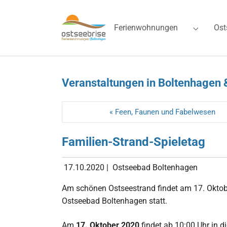
Skip to main navigation
Zum Hauptinhalt springen
Skip to page footer
Ferienwohnungen
Ost
Submenu 
Veranstaltungen in Boltenhagen 
« Feen, Faunen und Fabelwesen
Familien-Strand-Spieletag
17.10.2020
|
Ostseebad Boltenhagen
Am schönen Ostseestrand findet am 17. Oktobe
Ostseebad Boltenhagen statt.
Am
17. Oktober 2020
findet ab 10:00 Uhr in 