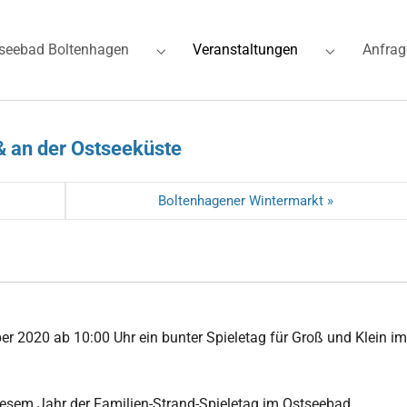
(current)
seebad Boltenhagen
Veranstaltungen
Anfrag
for "Ferienwohnungen"
Submenu for "Ostseebad Boltenhagen"
Submenu for
& an der Ostseeküste
Boltenhagener Wintermarkt »
r 2020 ab 10:00 Uhr ein bunter Spieletag für Groß und Klein im
diesem Jahr der Familien-Strand-Spieletag im Ostseebad