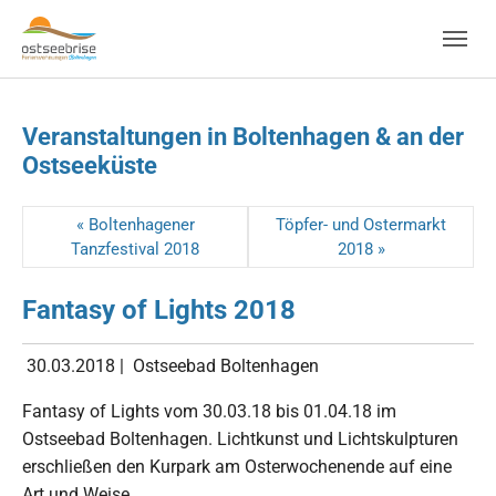
Skip to main navigation
Zum Hauptinhalt springen
Skip to page footer
Veranstaltungen in Boltenhagen & an der
Ostseeküste
« Boltenhagener
Töpfer- und Ostermarkt
Tanzfestival 2018
2018 »
Fantasy of Lights 2018
30.03.2018
|
Ostseebad Boltenhagen
Fantasy of Lights vom 30.03.18 bis 01.04.18 im
Ostseebad Boltenhagen. Lichtkunst und Lichtskulpturen
erschließen den Kurpark am Osterwochenende auf eine
Art und Weise.