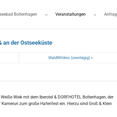
(current)
seebad Boltenhagen
Veranstaltungen
Anfrag
for "Ferienwohnungen"
Submenu for "Ostseebad Boltenhagen"
Submenu for
& an der Ostseeküste
WaldWildnis (zweitägig) »
ie Weiße Wiek mit dem Iberotel & DORFHOTEL Boltenhagen, der
 Kamerun zum große Hafenfest ein. Hierzu sind Groß & Klein