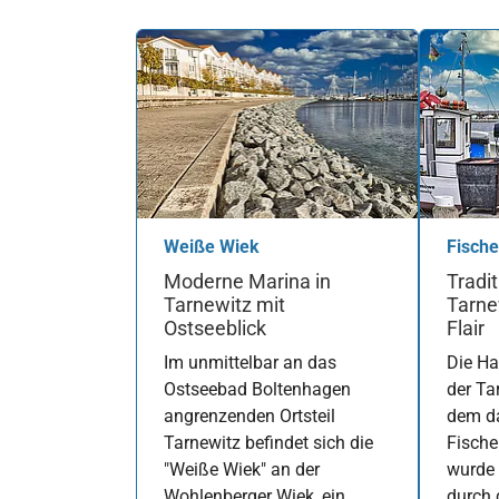
Weiße Wiek
Fische
Moderne Marina in
Tradit
Tarnewitz mit
Tarne
Ostseeblick
Flair
Im unmittelbar an das
Die Ha
Ostseebad Boltenhagen
der Ta
angrenzenden Ortsteil
dem d
Tarnewitz befindet sich die
Fische
"Weiße Wiek" an der
wurde 
Wohlenberger Wiek, ein
durch 