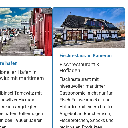
Fischrestaurant Kamerun
reihafen
Fischrestaurant &
Hofladen
ioneller Hafen in
witz mit maritimem
Fischrestaurant mit
niveauvoller, maritimer
lbinsel Tarnewitz mit
Gastronomie- nicht nur für
rnewitzer Huk und
Fisch-Feinschmecker und
aneben angelegten
Hofladen mit einem breiten
reihafen Boltenhagen
Angebot an Räucherfisch,
in den 1930er Jahren
Fischbrötchen, Snacks und
den
regionalen Produkten.