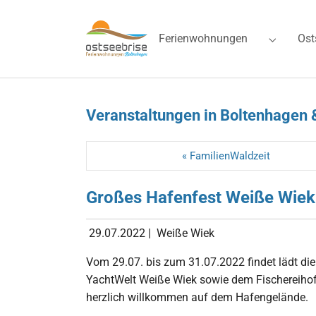
Skip to main navigation
Zum Hauptinhalt springen
Skip to page footer
Ferienwohnungen
Ost
Submenu 
Veranstaltungen in Boltenhagen 
« FamilienWaldzeit
Großes Hafenfest Weiße Wiek
29.07.2022
|
Weiße Wiek
Vom 29.07. bis zum 31.07.2022 findet lädt d
YachtWelt Weiße Wiek sowie dem Fischereihof
herzlich willkommen auf dem Hafengelände.