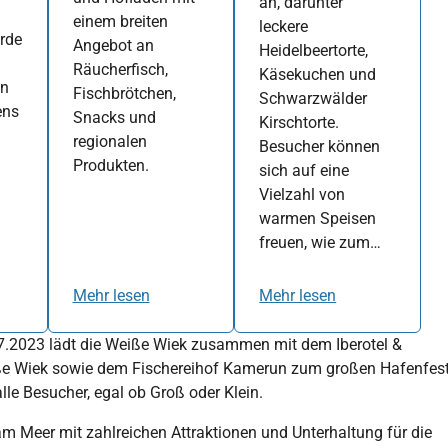
an, darunter
einem breiten
leckere
rde
Angebot an
Heidelbeertorte,
Räucherfisch,
Käsekuchen und
en
Fischbrötchen,
Schwarzwälder
ens
Snacks und
Kirschtorte.
regionalen
Besucher können
Produkten.
sich auf eine
Vielzahl von
warmen Speisen
freuen, wie zum…
Mehr lesen
Mehr lesen
07.2023 lädt die Weiße Wiek zusammen mit dem Iberotel &
e Wiek sowie dem Fischereihof Kamerun zum großen Hafenfes
lle Besucher, egal ob Groß oder Klein.
m Meer mit zahlreichen Attraktionen und Unterhaltung für die