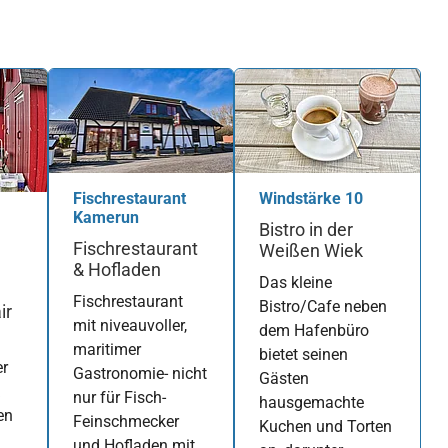
Fischrestaurant
Windstärke 10
Kamerun
Bistro in der
Fischrestaurant
Weißen Wiek
& Hofladen
Das kleine
Fischrestaurant
Bistro/Cafe neben
ir
mit niveauvoller,
dem Hafenbüro
maritimer
bietet seinen
er
Gastronomie- nicht
Gästen
nur für Fisch-
hausgemachte
en
Feinschmecker
Kuchen und Torten
und Hofladen mit