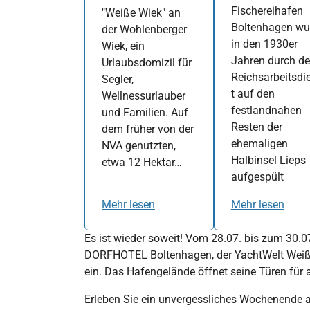
Fischereihafen
"Weiße Wiek" an
Boltenhagen wu
der Wohlenberger
in den 1930er
Wiek, ein
Jahren durch d
Urlaubsdomizil für
Reichsarbeitsdi
Segler,
t auf den
Wellnessurlauber
festlandnahen
und Familien. Auf
Resten der
dem früher von der
ehemaligen
NVA genutzten,
Halbinsel Lieps
etwa 12 Hektar…
aufgespült
Mehr lesen
Mehr lesen
Es ist wieder soweit! Vom 28.07. bis zum 30.
DORFHOTEL Boltenhagen, der YachtWelt Weiß
ein. Das Hafengelände öffnet seine Türen für a
Erleben Sie ein unvergessliches Wochenende a