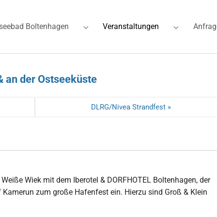
(current)
seebad Boltenhagen
Veranstaltungen
Anfrag
for "Ferienwohnungen"
Submenu for "Ostseebad Boltenhagen"
Submenu for
& an der Ostseeküste
DLRG/Nivea Strandfest »
ie Weiße Wiek mit dem Iberotel & DORFHOTEL Boltenhagen, der
 Kamerun zum große Hafenfest ein. Hierzu sind Groß & Klein