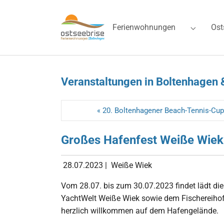
Skip to main navigation
Zum Hauptinhalt springen
Skip to page footer
Ferienwohnungen
Ost
Submenu 
Veranstaltungen in Boltenhagen 
« 20. Boltenhagener Beach-Tennis-Cup
Großes Hafenfest Weiße Wiek
28.07.2023
|
Weiße Wiek
Vom 28.07. bis zum 30.07.2023 findet lädt d
YachtWelt Weiße Wiek sowie dem Fischereihof
herzlich willkommen auf dem Hafengelände.