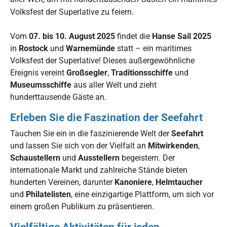
Volksfest der Superlative zu feiern.
Vom
07. bis 10. August 2025
findet die
Hanse Sail 2025
in
Rostock
und
Warnemünde
statt – ein maritimes
Volksfest der Superlative! Dieses außergewöhnliche
Ereignis vereint
Großsegler
,
Traditionsschiffe
und
Museumsschiffe
aus aller Welt und zieht
hunderttausende Gäste an.
Erleben Sie die Faszination der Seefahrt
Tauchen Sie ein in die faszinierende Welt der
Seefahrt
und lassen Sie sich von der Vielfalt an
Mitwirkenden
,
Schaustellern
und
Ausstellern
begeistern. Der
internationale Markt und zahlreiche Stände bieten
hunderten Vereinen, darunter
Kanoniere
,
Helmtaucher
und
Philatelisten
, eine einzigartige Plattform, um sich vor
einem großen Publikum zu präsentieren.
Vielfältige Aktivitäten für jeden