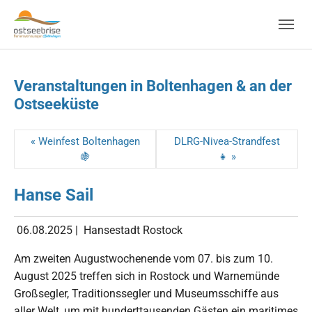
Skip to main navigation
Zum Hauptinhalt springen
Skip to page footer
Veranstaltungen in Boltenhagen & an der
Ostseeküste
« Weinfest Boltenhagen
DLRG-Nivea-Strandfest
🍇
👧 »
Hanse Sail
06.08.2025
|
Hansestadt Rostock
Am zweiten Augustwochenende vom 07. bis zum 10.
August 2025 treffen sich in Rostock und Warnemünde
Großsegler, Traditions­segler und Museumsschiffe aus
aller Welt, um mit hundert­tausenden Gästen ein maritimes