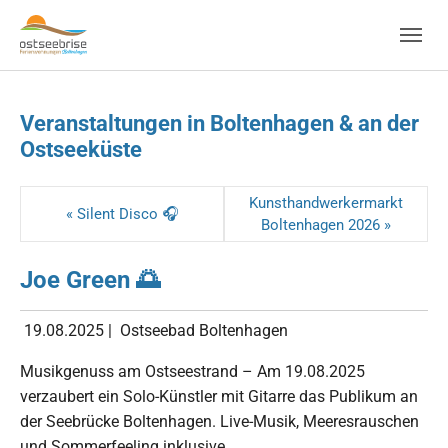
Skip to main navigation
Zum Hauptinhalt springen
Skip to page footer
Veranstaltungen in Boltenhagen & an der
Ostseeküste
Kunsthandwerkermarkt
« Silent Disco 🎧
Boltenhagen 2026 »
Joe Green 🌅
19.08.2025
|
Ostseebad Boltenhagen
Musikgenuss am Ostseestrand – Am 19.08.2025
verzaubert ein Solo-Künstler mit Gitarre das Publikum an
der Seebrücke Boltenhagen. Live-Musik, Meeresrauschen
und Sommerfeeling inklusive.