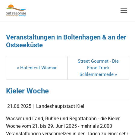
Skip to main navigation
Zum Hauptinhalt springen
Skip to page footer
Veranstaltungen in Boltenhagen & an der
Ostseeküste
Street Gourmet - Die
« Hafenfest Wismar
Food Truck
Schlemmermeile »
Kieler Woche
21.06.2025
|
Landeshauptstadt Kiel
Wasser und Land, Bühne und Regattabahn - die Kieler
Woche vom 21. bis 29. Juni 2025 - mehr als 2.000
Veranstaltungen verschmelzen in den Tagen zu einer sehr