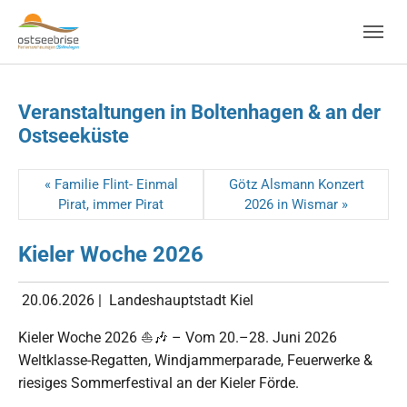
Skip to main navigation
Zum Hauptinhalt springen
Skip to page footer
Veranstaltungen in Boltenhagen & an der
Ostseeküste
« Familie Flint- Einmal
Götz Alsmann Konzert
Pirat, immer Pirat
2026 in Wismar »
Kieler Woche 2026
20.06.2026
|
Landeshauptstadt Kiel
Kieler Woche 2026 ⛵🎶 – Vom 20.–28. Juni 2026
Weltklasse-Regatten, Windjammerparade, Feuerwerke &
riesiges Sommerfestival an der Kieler Förde.