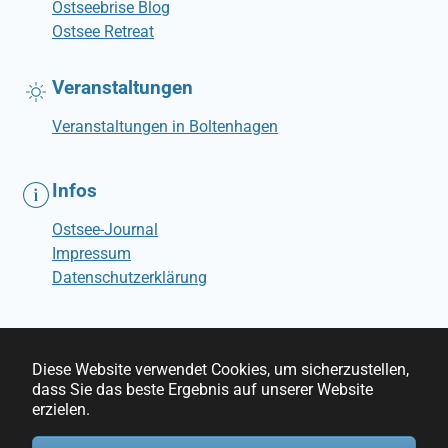
Ostseebrise Blog
Ostsee Retreat
Veranstaltungen
Veranstaltungen in Boltenhagen
Infos
Ostsee-Journal
Impressum
Datenschutzerklärung
Diese Website verwendet Cookies, um sicherzustellen,
dass Sie das beste Ergebnis auf unserer Website
erzielen.
© Ostseebrise Ferienwohnungen