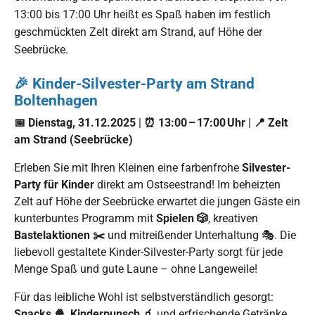
13:00 bis 17:00 Uhr heißt es Spaß haben im festlich
geschmückten Zelt direkt am Strand, auf Höhe der
Seebrücke.
🎉 Kinder-Silvester-Party am Strand
Boltenhagen
📅 Dienstag, 31.12.2025
|
⏰ 13:00 – 17:00 Uhr
|
📍 Zelt
am Strand (Seebrücke)
Erleben Sie mit Ihren Kleinen eine farbenfrohe
Silvester-
Party für Kinder
direkt am Ostseestrand! Im beheizten
Zelt auf Höhe der Seebrücke erwartet die jungen Gäste ein
kunterbuntes Programm mit
Spielen 🎲
, kreativen
Bastelaktionen ✂️
und mitreißender Unterhaltung 🎭. Die
liebevoll gestaltete Kinder-Silvester-Party sorgt für jede
Menge Spaß und gute Laune – ohne Langeweile!
Für das leibliche Wohl ist selbstverständlich gesorgt:
Snacks 🍿
,
Kinderpunsch 🧃
und erfrischende Getränke