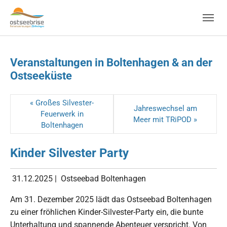
Skip to main navigation
Zum Hauptinhalt springen
Skip to page footer
Veranstaltungen in Boltenhagen & an der
Ostseeküste
« Großes Silvester-
Jahreswechsel am
Feuerwerk in
Meer mit TRiPOD »
Boltenhagen
Kinder Silvester Party
31.12.2025
|
Ostseebad Boltenhagen
Am 31. Dezember 2025 lädt das Ostseebad Boltenhagen
zu einer fröhlichen Kinder-Silvester-Party ein, die bunte
Unterhaltung und spannende Abenteuer verspricht. Von