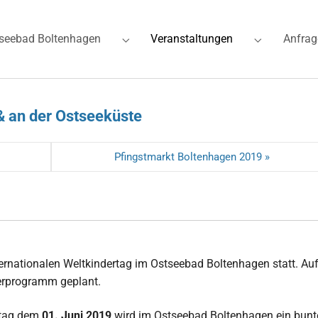
(current)
seebad Boltenhagen
Veranstaltungen
Anfrag
for "Ferienwohnungen"
Submenu for "Ostseebad Boltenhagen"
Submenu for
& an der Ostseeküste
Pfingstmarkt Boltenhagen 2019 »
ernationalen Weltkindertag im Ostseebad Boltenhagen statt. Au
derprogramm geplant.
rtag dem
01. Juni 2019
wird im Ostseebad Boltenhagen ein bunt