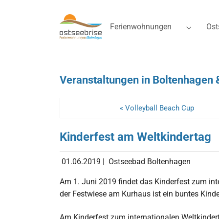
Skip to main navigation
Zum Hauptinhalt springen
Skip to page footer
Ferienwohnungen
Ost
Submenu 
Veranstaltungen in Boltenhagen 
« Volleyball Beach Cup
Kinderfest am Weltkindertag
01.06.2019
|
Ostseebad Boltenhagen
Am 1. Juni 2019 findet das Kinderfest zum int
der Festwiese am Kurhaus ist ein buntes Kin
Am Kinderfest zum internationalen Weltkinde