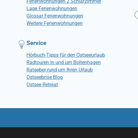
Ferienwohnungen 2 Schlafzimmer
Lage Ferienwohnungen
Glossar Ferienwohnungen
Weitere Ferienwohnungen
Service
Hörbuch-Tipps für den Ostseeurlaub
Radtouren in und um Boltenhagen
Ratgeber rund um Ihren Urlaub
Ostseebrise Blog
Ostsee Retreat
© Ostseebrise Ferienwohnungen