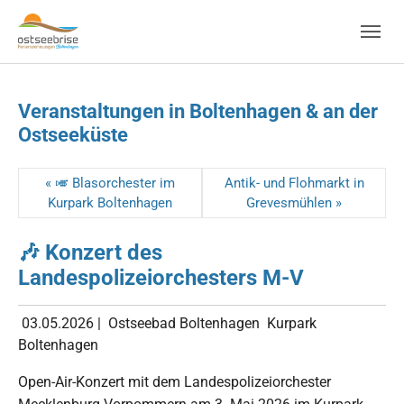
Skip to main navigation
Zum Hauptinhalt springen
Skip to page footer
Veranstaltungen in Boltenhagen & an der
Ostseeküste
« 🎺 Blasorchester im
Antik- und Flohmarkt in
Kurpark Boltenhagen
Grevesmühlen »
🎶 Konzert des
Landespolizeiorchesters M-V
03.05.2026
|
Ostseebad Boltenhagen
Kurpark
Boltenhagen
Open-Air-Konzert mit dem Landespolizeiorchester