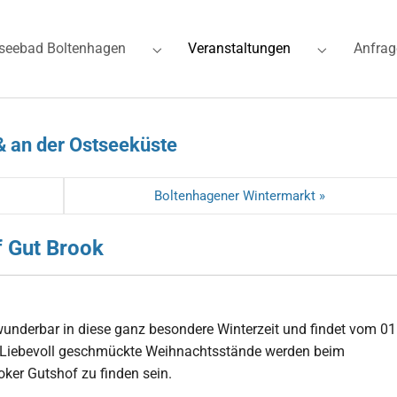
(current)
seebad Boltenhagen
Veranstaltungen
Anfrag
for "Ferienwohnungen"
Submenu for "Ostseebad Boltenhagen"
Submenu for
& an der Ostseeküste
Boltenhagener Wintermarkt »
f Gut Brook
underbar in diese ganz besondere Winterzeit und findet vom 01
t. Liebevoll geschmückte Weihnachtsstände werden beim
ker Gutshof zu finden sein.