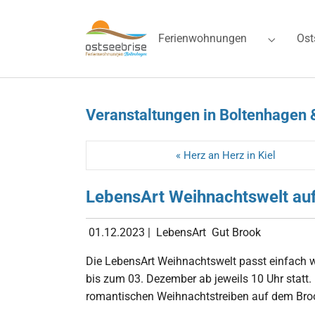
Skip to main navigation
Zum Hauptinhalt springen
Skip to page footer
Ferienwohnungen
Ost
Submenu 
Veranstaltungen in Boltenhagen 
« Herz an Herz in Kiel
LebensArt Weihnachtswelt au
01.12.2023
|
LebensArt
Gut Brook
Die LebensArt Weihnachtswelt passt einfach w
bis zum 03. Dezember ab jeweils 10 Uhr stat
romantischen Weihnachtstreiben auf dem Broo