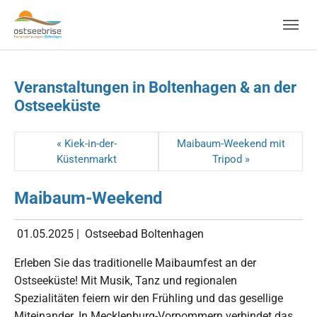
Skip to main navigation
Zum Hauptinhalt springen
Skip to page footer
Veranstaltungen in Boltenhagen & an der
Ostseeküste
« Kiek-in-der-
Maibaum-Weekend mit
Küstenmarkt
Tripod »
Maibaum-Weekend
01.05.2025
|
Ostseebad Boltenhagen
Erleben Sie das traditionelle Maibaumfest an der
Ostseeküste! Mit Musik, Tanz und regionalen
Spezialitäten feiern wir den Frühling und das gesellige
Miteinander. In Mecklenburg-Vorpommern verbindet das