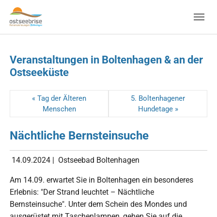
Skip to main navigation
Zum Hauptinhalt springen
Skip to page footer
Veranstaltungen in Boltenhagen & an der
Ostseeküste
« Tag der Älteren
5. Boltenhagener
Menschen
Hundetage »
Nächtliche Bernsteinsuche
14.09.2024
|
Ostseebad Boltenhagen
Am 14.09. erwartet Sie in Boltenhagen ein besonderes
Erlebnis: "Der Strand leuchtet – Nächtliche
Bernsteinsuche". Unter dem Schein des Mondes und
ausgerüstet mit Taschenlampen, gehen Sie auf die