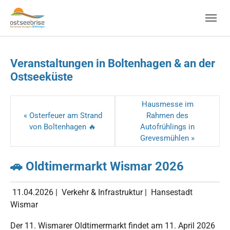
Skip to main navigation
Zum Hauptinhalt springen
Skip to page footer
Veranstaltungen in Boltenhagen & an der
Ostseeküste
Hausmesse im
« Osterfeuer am Strand
Rahmen des
von Boltenhagen 🔥
Autofrühlings in
Grevesmühlen »
🚗 Oldtimermarkt Wismar 2026
11.04.2026
|
Verkehr & Infrastruktur
|
Hansestadt
Wismar
Der 11. Wismarer Oldtimermarkt findet am 11. April 2026