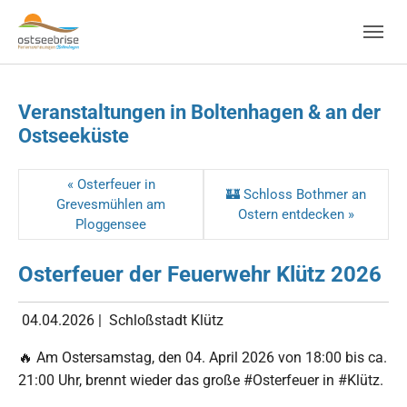
Skip to main navigation
Zum Hauptinhalt springen
Skip to page footer
Veranstaltungen in Boltenhagen & an der
Ostseeküste
« Osterfeuer in
🏰 Schloss Bothmer an
Grevesmühlen am
Ostern entdecken »
Ploggensee
Osterfeuer der Feuerwehr Klütz 2026
04.04.2026
|
Schloßstadt Klütz
🔥 Am Ostersamstag, den 04. April 2026 von 18:00 bis ca.
21:00 Uhr, brennt wieder das große #Osterfeuer in #Klütz.