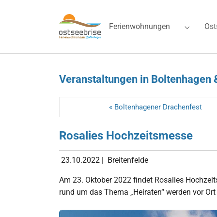
Skip to main navigation
Zum Hauptinhalt springen
Skip to page footer
Ferienwohnungen
Ost
Submenu 
Veranstaltungen in Boltenhagen 
« Boltenhagener Drachenfest
Rosalies Hochzeitsmesse
23.10.2022
|
Breitenfelde
Am 23. Oktober 2022 findet Rosalies Hochzei
rund um das Thema „Heiraten“ werden vor Ort 