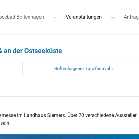
(current)
seebad Boltenhagen
Veranstaltungen
Anfrag
for "Ferienwohnungen"
Submenu for "Ostseebad Boltenhagen"
Submenu for
& an der Ostseeküste
Boltenhagener Tanzfestival »
tsmesse im Landhaus Siemers. Über 20 verschiedene Aussteller
sein.