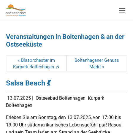
Skip to main navigation
Zum Hauptinhalt springen
Skip to page footer
Veranstaltungen in Boltenhagen & an der
Ostseeküste
« Blasorchester im
Boltenhagener Genuss
Kurpark Boltenhagen 🎶
Markt »
Salsa Beach 💃
13.07.2025
|
Ostseebad Boltenhagen
Kurpark
Boltenhagen
Erleben Sie am Sonntag, den 13.07.2025, von 17:00 bis
19:00 Uhr südamerikanisches Lebensgefühl pur! Rasoul
und sein Team laden am Strand an der Seebrücke