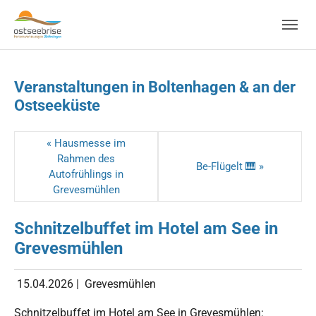
Skip to main navigation
Zum Hauptinhalt springen
Skip to page footer
Veranstaltungen in Boltenhagen & an der
Ostseeküste
« Hausmesse im
Rahmen des
Be-Flügelt 🎹 »
Autofrühlings in
Grevesmühlen
Schnitzelbuffet im Hotel am See in
Grevesmühlen
15.04.2026
|
Grevesmühlen
Schnitzelbuffet im Hotel am See in Grevesmühlen: