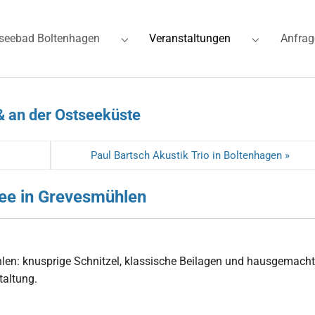
(current)
seebad Boltenhagen
Veranstaltungen
Anfrag
for "Ferienwohnungen"
Submenu for "Ostseebad Boltenhagen"
Submenu for
& an der Ostseeküste
Paul Bartsch Akustik Trio in Boltenhagen »
See in Grevesmühlen
len: knusprige Schnitzel, klassische Beilagen und hausgemach
taltung.