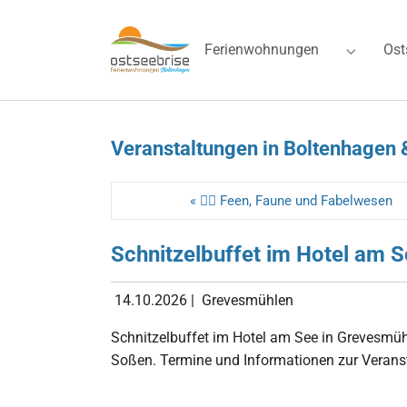
Skip to main navigation
Zum Hauptinhalt springen
Skip to page footer
Ferienwohnungen
Ost
Submenu 
Veranstaltungen in Boltenhagen 
« 🧚‍♀️ Feen, Faune und Fabelwesen
Schnitzelbuffet im Hotel am 
14.10.2026
|
Grevesmühlen
Schnitzelbuffet im Hotel am See in Grevesmüh
Soßen. Termine und Informationen zur Verans