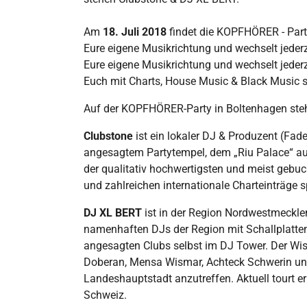
Am
18. Juli 2018
findet die KOPFHÖRER - Part
Eure eigene Musikrichtung und wechselt jederze
Eure eigene Musikrichtung und wechselt jederze
Euch mit Charts, House Music & Black Music s
Auf der KOPFHÖRER-Party in Boltenhagen st
Clubstone
ist ein lokaler DJ & Produzent (Fa
angesagtem Partytempel, dem „Riu Palace“ auf 
der qualitativ hochwertigsten und meist gebuc
und zahlreichen internationale Charteinträge 
DJ XL BERT
ist in der Region Nordwestmecklen
namenhaften DJs der Region mit Schallplatten 
angesagten Clubs selbst im DJ Tower. Der Wi
Doberan, Mensa Wismar, Achteck Schwerin und
Landeshauptstadt anzutreffen. Aktuell tourt er
Schweiz.