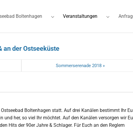
(current)
seebad Boltenhagen
Veranstaltungen
Anfrag
for "Ferienwohnungen"
Submenu for "Ostseebad Boltenhagen"
Submenu for
& an der Ostseeküste
Sommerserenade 2018 »
Ostseebad Boltenhagen statt. Auf drei Kanälen bestimmt Ihr Eu
n und her, so viel Ihr möchtet. Auf den Kanälen versorgen wir E
en Hits der 90er Jahre & Schlager. Für Euch an den Reglern