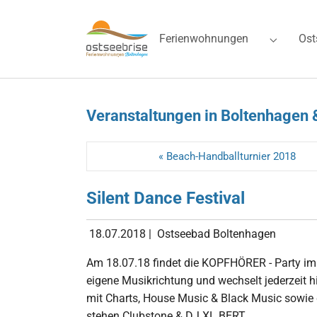
Skip to main navigation
Zum Hauptinhalt springen
Skip to page footer
Ferienwohnungen
Ost
Submenu 
Veranstaltungen in Boltenhagen 
« Beach-Handballturnier 2018
Silent Dance Festival
18.07.2018
|
Ostseebad Boltenhagen
Am 18.07.18 findet die KOPFHÖRER - Party im 
eigene Musikrichtung und wechselt jederzeit hi
mit Charts, House Music & Black Music sowie d
stehen Clubstone & DJ XL BERT.