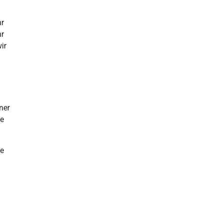
hr
hr
ir
ner
xe
le