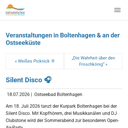
Skip to main navigation
Zum Hauptinhalt springen
Skip to page footer
Veranstaltungen in Boltenhagen & an der
Ostseeküste
„Die Wahrheit über den
« Weißes Picknick 🥂
Froschkönig“ »
Silent Disco 🎧
18.07.2026
|
Ostseebad Boltenhagen
Am 18. Juli 2026 tanzt der Kurpark Boltenhagen bei der
Silent Disco. Mit Kopfhörern, drei Musikkanälen und DJ
Clubstone wird der Sommerabend zur besonderen Open-
Air-Party.